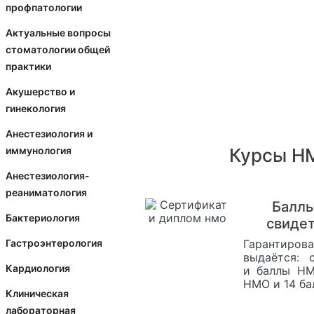
профпатологии
Актуальные вопросы
стоматологии общей
практики
Акушерство и
гинекология
Анестезиология и
Курсы НМ
иммунология
Анестезиология-
реаниматология
Балл
Бактериология
свиде
Гарантиров
Гастроэнтерология
выдаётся: 
Кардиология
и баллы НМ
НМО и 14 б
Клиническая
лабораторная