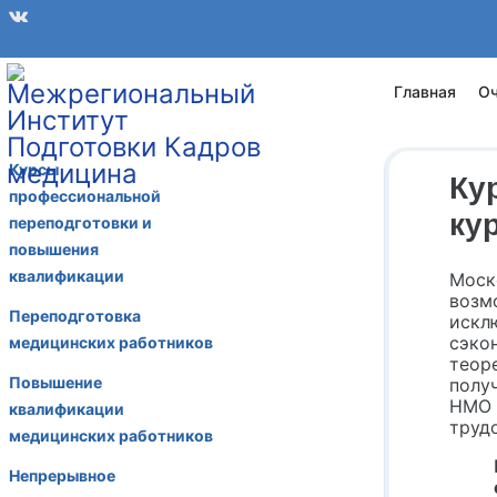
Главная
Оч
Курсы
Ку
профессиональной
ку
переподготовки и
повышения
квалификации
Моск
возм
Переподготовка
искл
сэко
медицинских работников
теор
Повышение
полу
НМО 
квалификации
труд
медицинских работников
Непрерывное