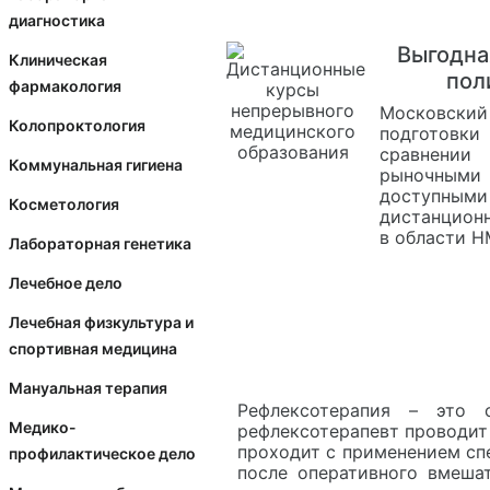
диагностика
Выгодна
Клиническая
пол
фармакология
Московск
Колопроктология
подготов
сравнени
Коммунальная гигиена
рыночны
доступны
Косметология
дистанцион
в области 
Лабораторная генетика
Лечебное дело
Лечебная физкультура и
спортивная медицина
Мануальная терапия
Рефлексотерапия – это 
Медико-
рефлексотерапевт проводит 
проходит с применением спе
профилактическое дело
после оперативного вмешат