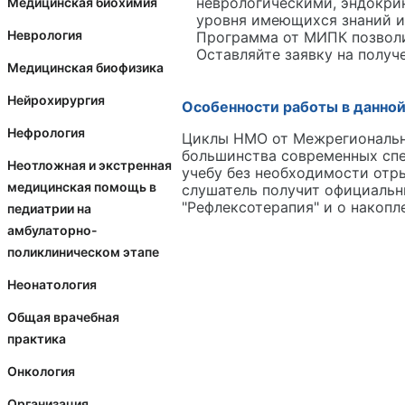
неврологическими, эндокри
Медицинская биохимия
уровня имеющихся знаний и
Неврология
Программа от МИПК позволи
Оставляйте заявку на получ
Медицинская биофизика
Нейрохирургия
Особенности работы в данной
Нефрология
Циклы НМО от Межрегионально
большинства современных спе
Неотложная и экстренная
учебу без необходимости отр
медицинская помощь в
слушатель получит официальн
"Рефлексотерапия" и о накоп
педиатрии на
амбулаторно-
поликлиническом этапе
Неонатология
Общая врачебная
практика
Онкология
Организация