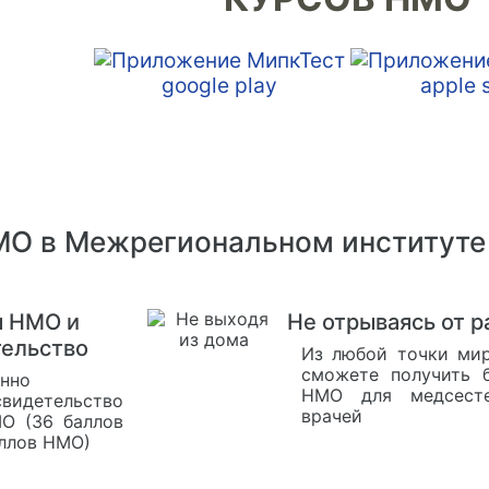
О в Межрегиональном институте 
ы НМО и
Не отрываясь от 
тельство
Из любой точки ми
сможете получить 
анно
НМО для медсест
свидетельство
врачей
О (36 баллов
аллов НМО)