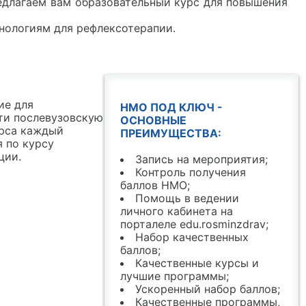
едлагаем вам образовательный курс для повышения
нологиям для рефлексотерапии.
ие для
НМО ПОД КЛЮЧ -
ти послевузовскую
ОСНОВНЫЕ
урса каждый
ПРЕИМУЩЕСТВА:
 по курсу
ции.
Запись на мероприятия;
Контроль получения
баллов НМО;
Помощь в ведении
личного кабинета на
порталеле edu.rosminzdrav;
Набор качественных
баллов;
Качественные курсы и
лучшие программы;
Ускоренный набор баллов;
Качественные программы,