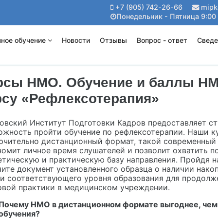
+7 (905) 742-26-66
mipk
Понедельник - Пятница 9:00 
ное обучение
Новости
Отзывы
Вопрос - ответ
Сведе
рсы НМО. Обучение и баллы Н
рсу «Рефлексотерапия»
овский Институт Подготовки Кадров предоставляет ст
ожность пройти обучение по рефлексотерапии. Наши 
ючительно дистанционный формат, такой современный 
номит личное время слушателей и позволит охватить п
етическую и практическую базу направления. Пройдя н
чите документ установленного образца о наличии нако
и соответствующего уровня образования для продолж
овой практики в медицинском учреждении.
Почему НМО в дистанционном формате выгоднее, чем
обучения?