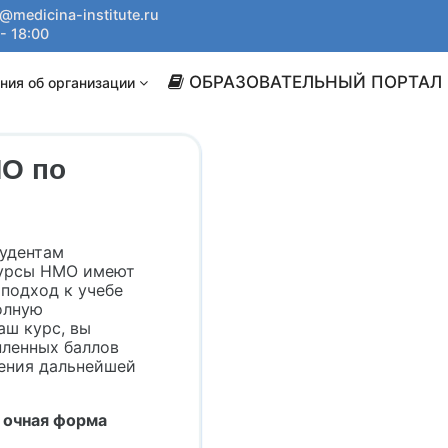
@medicina-institute.ru
- 18:00
ОБРАЗОВАТЕЛЬНЫЙ ПОРТАЛ
ния об организации
МО по
удентам
курсы НМО имеют
подход к учебе
олную
аш курс, вы
пленных баллов
ения дальнейшей
 очная форма