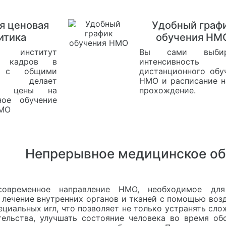
я ценовая
Удобный граф
итика
обучения НМ
ий институт
Вы сами выбир
ки кадров в
интенсивность
и с общими
дистанционного обу
ми делает
НМО и расписание н
ми цены на
прохождение.
ное обучение
НМО
Непрерывное медицинское об
современное направление НМО, необходимое для
лечение внутренних органов и тканей с помощью возд
циальных игл, что позволяет не только устранять сло
ельства, улучшать состояние человека во время обо