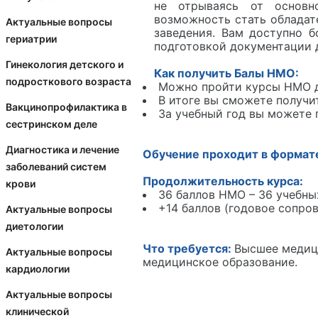
не отрываясь от основно
возможность стать обладат
Актуальные вопросы
заведения. Вам доступно 
гериатрии
подготовкой документации 
Гинекология детского и
Как получить Балы НМО:
подросткового возраста
Можно пройти курсы НМО ди
В итоге вы сможете получи
Вакцинопрофилактика в
За учебный год вы можете 
сестринском деле
Диагностика и лечение
Обучение проходит в формат
заболеваний систем
Продолжительность курса:
крови
36 баллов НМО – 36 учебны
+14 баллов (годовое сопро
Актуальные вопросы
диетологии
Что требуется:
Высшее медиц
Актуальные вопросы
медицинское образование.
кардиологии
Актуальные вопросы
клинической