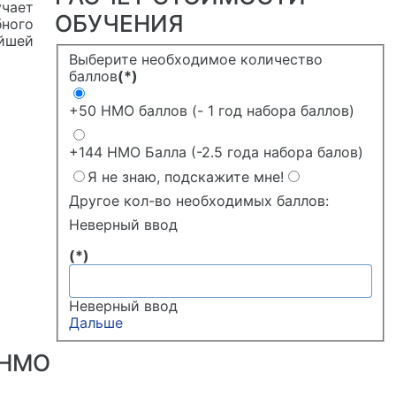
чает
ОБУЧЕНИЯ
бного
ейшей
Выберите необходимое количество
баллов
(*)
+50 НМО баллов (- 1 год набора баллов)
+144 НМО Балла (-2.5 года набора балов)
Я не знаю, подскажите мне!
Другое кол-во необходимых баллов:
Неверный ввод
(*)
Неверный ввод
Дальше
 НМО