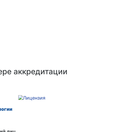
ере аккредитации
логии
ий лиц,