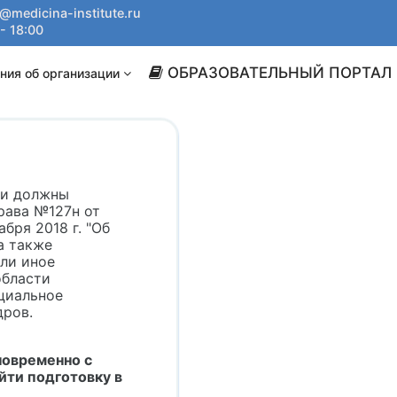
@medicina-institute.ru
- 18:00
ОБРАЗОВАТЕЛЬНЫЙ ПОРТАЛ
ния об организации
ки должны
рава №127н от
абря 2018 г. "Об
а также
ли иное
области
циальное
дров.
новременно с
йти подготовку в