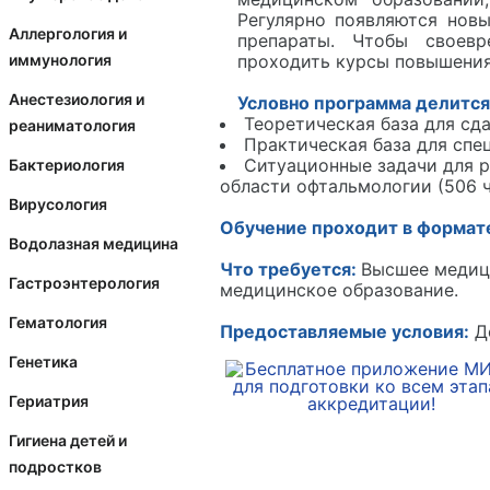
Регулярно появляются нов
Аллергология и
препараты. Чтобы своевр
иммунология
проходить курсы повышения
Анестезиология и
Условно программа делится
Теоретическая база для сда
реаниматология
Практическая база для спе
Ситуационные задачи для 
Бактериология
области офтальмологии (506 ч
Вирусология
Обучение проходит в формат
Водолазная медицина
Что требуется:
Высшее медиц
Гастроэнтерология
медицинское образование.
Гематология
Предоставляемые условия:
До
Генетика
Гериатрия
Гигиена детей и
подростков