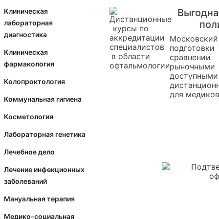
Выгодна
Клиническая
пол
лабораторная
диагностика
Московск
подготов
Клиническая
сравнени
фармакология
рыночны
доступны
Колопроктология
дистанцион
для медико
Коммунальная гигиена
Косметология
Лабораторная генетика
Лечебное дело
Лечение инфекционных
заболеваний
Мануальная терапия
Медико-социальная