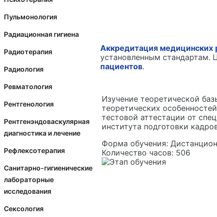
Пульмонология
Радиационная гигиена
Аккредитация медицинских 
Радиотерапия
установленным стандартам. 
пациентов
.
Радиология
Ревматология
Изучение теоретической баз
Рентгенология
теоретических особенностей
тестовой аттестации от спе
Рентгенэндоваскулярная
института подготовки кадров
диагностика и лечение
Форма обучения:
Дистанцион
Рефлексотерапия
Количество часов:
506
Санитарно-гигиенические
лабораторные
исследования
Сексология