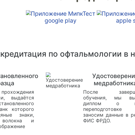
кредитация по офтальмологии в 
тановленного
Удостоверени
разца
медработник
охождения
После заверш
ии, выдаётся
обучения, мы вы
тановленного
диплом о пр
ланк которого
переподготов
яные знаки,
заносим данные в р
 волокна и
ФИС ФРДО.
зображение