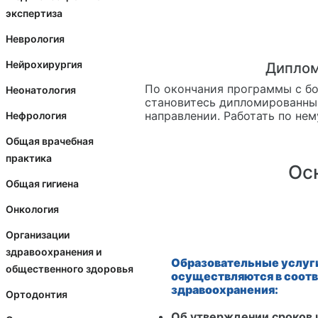
экспертиза
Неврология
Нейрохирургия
Диплом
По окончания программы с б
Неонатология
становитесь дипломированным
направлении. Работать по не
Нефрология
Общая врачебная
практика
Ос
Общая гигиена
Онкология
Организации
здравоохранения и
Образовательные услуги
общественного здоровья
осуществляются в соотв
здравоохранения:
Ортодонтия
Об утверждении сроков и