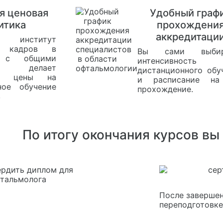
я ценовая
Удобный граф
итика
прохождени
аккредитаци
ий институт
ки кадров в
Вы сами выбир
и с общими
интенсивность
ми делает
дистанционного обу
ми цены на
и расписание на
ное обучение
прохождение.
в
По итогу окончания курсов вы
После завершен
переподготовке