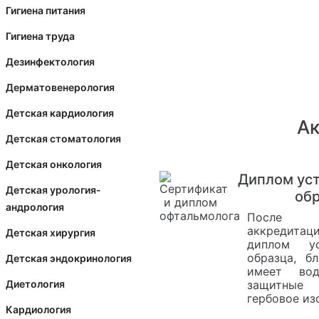
Гигиена питания
Гигиена труда
Дезинфектология
Дерматовенерология
Детская кардиология
Ак
Детская стоматология
Детская онкология
Диплом ус
Детская урология-
об
андрология
После пр
аккредитац
Детская хирургия
диплом ус
образца, б
Детская эндокринология
имеет вод
защитные
Диетология
гербовое и
Кардиология