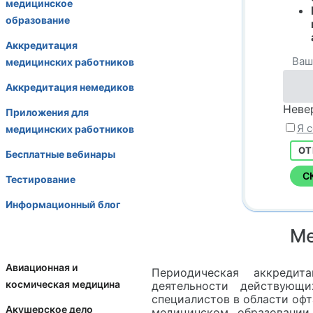
медицинское
образование
Аккредитация
Ваш
медицинских работников
Аккредитация немедиков
Неве
Приложения для
Я 
медицинских работников
ОТ
Бесплатные вебинары
С
Тестирование
Информационный блог
Ме
Авиационная и
Периодическая аккреди
космическая медицина
деятельности действующ
специалистов в области оф
Акушерское дело
медицинском образовании