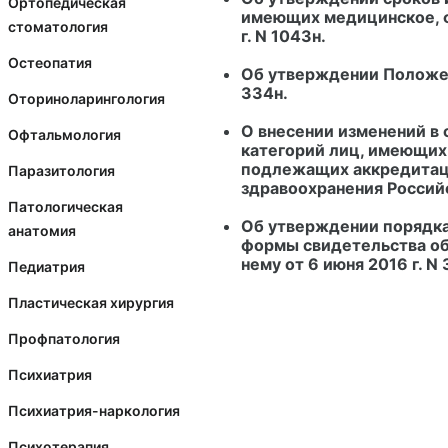
Ортопедическая
имеющих медицинское, ф
стоматология
г. N 1043н.
Остеопатия
Об утверждении Положени
334н.
Оториноларингология
О внесении изменений в 
Офтальмология
категорий лиц, имеющих
подлежащих аккредитац
Паразитология
здравоохранения Российс
Патологическая
Об утверждении порядка
анатомия
формы свидетельства об
нему от 6 июня 2016 г. N 
Педиатрия
Пластическая хирургия
Профпатология
Психиатрия
Психиатрия-наркология
Психотерапия