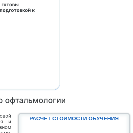
 готовы
подготовкой к
д
о офтальмологии
овой
РАСЧЕТ СТОИМОСТИ ОБУЧЕНИЯ
ся и
ывном
ами.