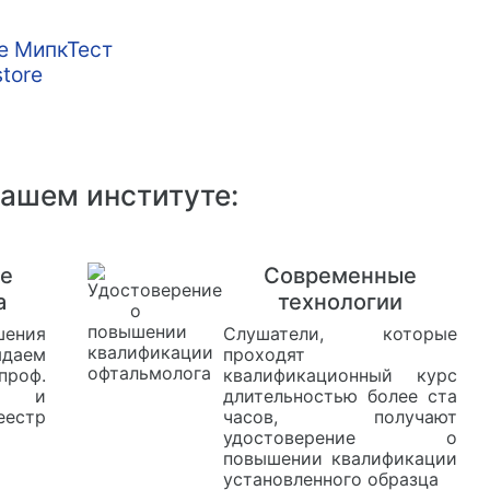
нашем институте:
е
Современные
а
технологии
ения
Слушатели, которые
даем
проходят
оф.
квалификационный курс
ке и
длительностью более ста
еестр
часов, получают
удостоверение о
повышении квалификации
установленного образца