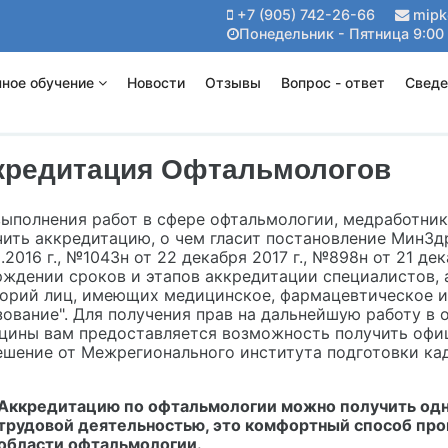
+7 (905) 742-26-66
mipk
Понедельник - Пятница 9:00 
ное обучение
Новости
Отзывы
Вопрос - ответ
Сведе
кредитация Офтальмологов
выполнения работ в сфере офтальмологии, медработни
чить аккредитацию, о чем гласит постановление МинЗд
.2016 г., №1043н от 22 декабря 2017 г., №898н от 21 дек
рждении сроков и этапов аккредитации специалистов, 
горий лиц, имеющих медицинское, фармацевтическое и
зование". Для получения прав на дальнейшую работу в 
цины вам предоставляется возможность получить офи
ешение от Межрегионального института подготовки ка
Аккредитацию по офтальмологии можно получить од
трудовой деятельностью, это комфортный способ про
области офтальмологии.