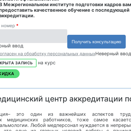
В Межрегиональном институте подготовки кадров вам
предоставить качественное обучение с последующей 
аккредитации.
 номер
*
рный ввод
Неверный вво
согласен на обработку персональных данных
на курс
КРЫТА ЗАПИСЬ
КИДКА
дицинский центр аккредитации п
тация– это один из важнейших аспектов труд
их медицинских работников, тоже самое касает
тальмологии. Любой медперсонал нуждается в непрер
, это одно из главных условий работы с пациент