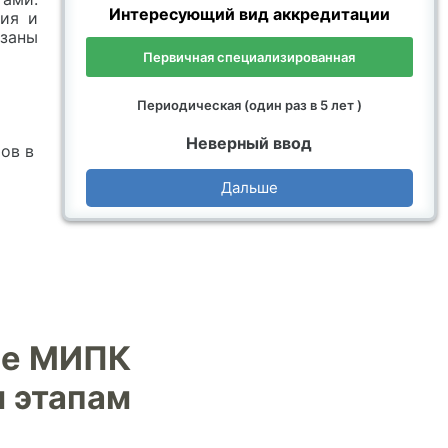
Интересующий вид аккредитации
ния и
заны
Первичная специализированная
Периодическая (один раз в 5 лет )
Неверный ввод
ов в
Дальше
ие МИПК
м этапам