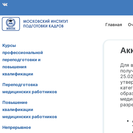
Главная
Оч
Курсы
Ак
профессиональной
переподготовки и
Для 
повышения
полу
квалификации
25.02
утве
Переподготовка
кате
медицинских работников
обра
меди
Повышение
разр
квалификации
медицинских работников
Непрерывное