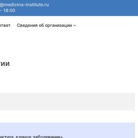
@medicina-institute.ru
- 18:00
ответ
Сведения об организации
гии
уктура, единое заболевание».