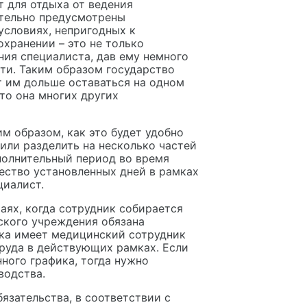
 для отдыха от ведения
ательно предусмотрены
условиях, непригодных к
хранении – это не только
ия специалиста, дав ему немного
сти. Таким образом государство
т им дольше оставаться на одном
ято она многих других
 образом, как это будет удобно
или разделить на несколько частей
полнительный период во время
чество установленных дней в рамках
циалист.
аях, когда сотрудник собирается
ского учреждения обязана
ска имеет медицинский сотрудник
руда в действующих рамках. Если
ного графика, тогда нужно
водства.
язательства, в соответствии с