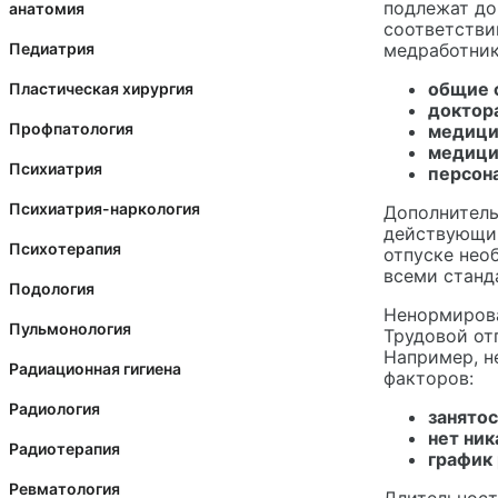
подлежат до
анатомия
соответстви
Педиатрия
медработник
общие 
Пластическая хирургия
доктора
Профпатология
медици
медици
Психиатрия
персон
Психиатрия-наркология
Дополнитель
действующим
Психотерапия
отпуске нео
всеми станд
Подология
Ненормирова
Пульмонология
Трудовой от
Например, н
Радиационная гигиена
факторов:
Радиология
занятос
нет ник
Радиотерапия
график
Ревматология