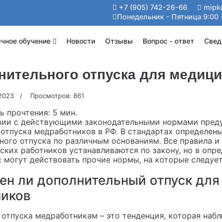
+7 (905) 742-26-66
mipk
Понедельник - Пятница 9:00 
чное обучение
Новости
Отзывы
Вопрос - ответ
Свед
нительного отпуска для медици
 2023
Просмотров: 861
ь прочтения:
5 мин.
вии с действующими законодательными нормами пред
отпуска медработников в РФ. В стандартах определен
ного отпуска по различным основаниям. Все правила и
ских работников устанавливаются по закону, но в опр
 могут действовать прочие нормы, на которые следует
ен ли дополнительный отпуск для
ников
отпуска медработникам – это тенденция, которая набл