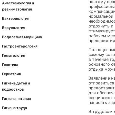
поэтому воз
Анестезиология и
профессиона
реаниматология
компенсации
нормальной 
Бактериология
необходимос
отдохнуть и
Вирусология
стимулирует
рабочем мес
Водолазная медицина
предприятия
Гастроэнтерология
Полноценный
самому сотр
Гематология
в течение г
основного о
Генетика
отдыха може
Гериатрия
Заявление н
отправиться
Гигиена детей и
предоставит
подростков
для обеспеч
специалист 
Гигиена питания
написать за
Гигиена труда
В трудовом 