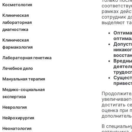
только посл
Косметология
соответству
рамках дейс
Клиническая
сотрудник д
выделяют та
лабораторная
диагностика
Оптима
оптима
Клиническая
Допусти
фармакология
никаког
восста
Лабораторная генетика
Вредны
деятел
Лечебное дело
трудос
Сущест
Мануальная терапия
привес
Медико-социальная
Продолжител
экспертиза
увеличивает
достигать с
Неврология
оценка при 
дополнитель
Нейрохирургия
В специальн
Неонатология
сотрудника,