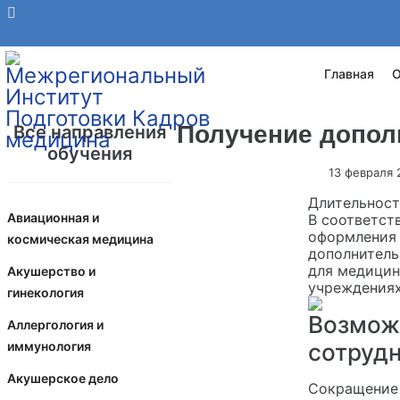
Главная
О
Получение допол
Все направления
обучения
13 февраля
Длительност
Авиационная и
В соответст
оформления 
космическая медицина
дополнитель
для медицин
Акушерство и
учреждениях
гинекология
Возмож
Аллергология и
иммунология
сотруд
Акушерское дело
Сокращение 