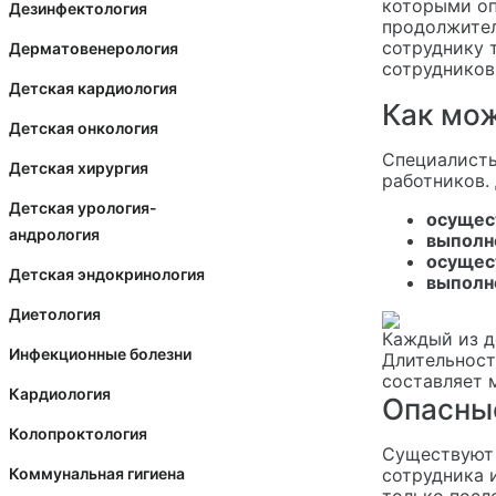
которыми оп
Дезинфектология
продолжител
сотруднику 
Дерматовенерология
сотрудников 
Детская кардиология
Как мож
Детская онкология
Специалисты
Детская хирургия
работников.
Детская урология-
осущес
андрология
выполн
осущест
Детская эндокринология
выполн
Диетология
Каждый из д
Инфекционные болезни
Длительност
составляет 
Кардиология
Опасны
Колопроктология
Существуют 
Коммунальная гигиена
сотрудника 