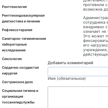
Длительност
противном с
Рентгенология
возможна до
Рентгенэндоваскулярная
Администрац
диагностика и лечение
сотрудника 
ежедневно с
Рефлексотерапия
означает не
Это может п
Санитарно-гигиенические
фиксировать
лабораторные
его нагрузк
учреждения,
исследования
действующих
Сексология
Добавить комментарий
Сердечно сосудистая
хирургия
Имя (обязательное)
Сестринское дело
Социальная гигиена и
организация
госсанэпидслужбы