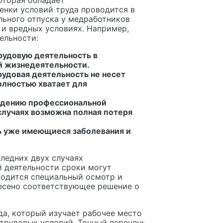
оторая обладает
нки условий труда проводится в
льного отпуска у медработников
 и вредных условиях. Например,
ельности:
рудовую деятельность в
й жизнедеятельности.
рудовая деятельность не несет
олностью хватает для
ведению профессиональной
случаях возможна полная потеря
ь уже имеющиеся заболевания и
ледних двух случаях
й деятельности сроки могут
оводится специальный осмотр и
есено соответствующее решение о
да, который изучает рабочее место
 трудовых условий. Точный перечень