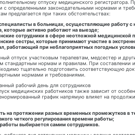
полнительному отпуску медицинского регистратора. П
и с определенными законодательными нормами и требов
ам предлагается при таких обстоятельствах:
специалисты в больницах, осуществляющие работу с 
, которые активно работают на выезде;
нские сотрудники в сфере неотложной медицинской 
нские сестры, которые принимают участие в экстрен
ал, работающий при неблагоприятных погодных услови
ный отпуск участковым терапевтам, медсестер и друг
 стандартным нормам и правилам. При составлении 
бходимо тщательно подготовить соответствующую док
артными нормами и требованиями.
нный рабочий день для сотрудников
пуск медицинских работников также зависит от особен
енормированный график напрямую влияет на продолжи
ть на протяжении разных временных промежутков в т
акого четкого регулирования времени работы;
 работы выбирается самим сотрудников.