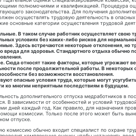
е тщательной оценки специализированной комиссии, к
ющими полномочиями и квалификацией. Процедура оце
твующего законодательства. Для получения дополните
олжен осуществлять трудовую деятельность в опасных
кие основные категории осуществления трудовой деят
льные. В таком случае работник осуществляет свою т
льных условиях без каких-либо рисков для нормально
мые. Здесь встречаются некоторые отклонения, но т
о вреда для здоровья. Стандартного отдыха обычно п
новления.
е. Сюда относят такие факторы, которые угрожают 
ьности после продолжительной работы. В некоторых 
пособности без возможности восстановления.
вуют опасные условия труда, которые могут усугубит
ти ко многим неприятным последствиям в будущем.
ьность дополнительного отпуска медработников в пос
ся. В зависимости от особенностей и условий трудово
еми дней каждый год. Как правило, для назначения пр
помощи комиссии. Только после этого может быть вын
ном отпуске.
ую комиссию обычно входит специалист по охране тру
 проводит комплексную оценку, чтобы установить вред