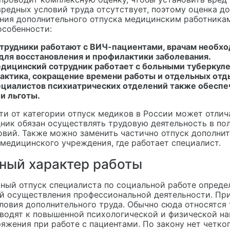
вредных условий труда отсутствует, поэтому оценка д
ния дополнительного отпуска медицинским работника
собенности:
отрудники работают с ВИЧ-пациентами, врачам необх
для восстановления и профилактики заболевания.
едицинский сотрудник работает с больными туберкуле
актика, сокращение времени работы и отдельных отды
ециалистов психиатрических отделений также обесп
и льготы.
ти от категории отпуск медиков в России может отлича
дник обязан осуществлять трудовую деятельность в по
овий. Также можно заменить частично отпуск дополни
 медицинского учреждения, где работает специалист.
ный характер работы
ный отпуск специалиста по социальной работе опреде
й осуществления профессиональной деятельности. При
словия дополнительного труда. Обычно сюда относятся
водят к повышенной психологической и физической на
ряжения при работе с пациентами. По закону нет четко