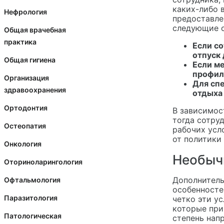
каких-либо 
Нефрология
предоставле
следующие о
Общая врачебная
практика
Если с
отпуск 
Общая гигиена
Если м
профил
Организация
Для сп
здравоохранения
отдыха 
Ортодонтия
В зависимос
тогда сотру
Остеопатия
рабочих усл
от политики
Онкология
Необыч
Оториноларингология
Дополнитель
Офтальмология
особенносте
Паразитология
четко эти у
которые при
Патологическая
степень нап