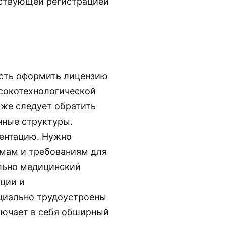
тствующей регистрацией
ость оформить лицензию
сокотехнологической
кже следует обратить
нные структуры.
ментацию. Нужно
рмам и требованиям для
льно медицинский
ции и
циально трудоустроены
лючает в себя обширный