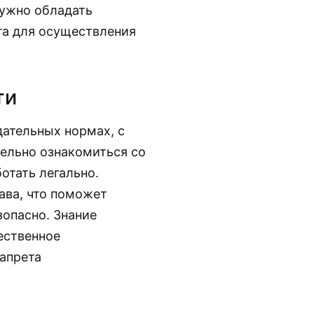
нужно обладать
а для осуществления
ти
ательных нормах, с
ельно ознакомиться со
отать легально.
ава, что поможет
зопасно. Знание
ественное
запрета