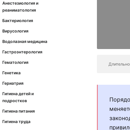
Анестезиология и
реаниматология
Бактериология
Вирусология
Водолазная медицина
Гастроэнтерология
Гематология
Длительно
Генетика
Гериатрия
Гигиена детей и
Порядо
подростков
меняет
Гигиена питания
законо
Гигиена труда
привил