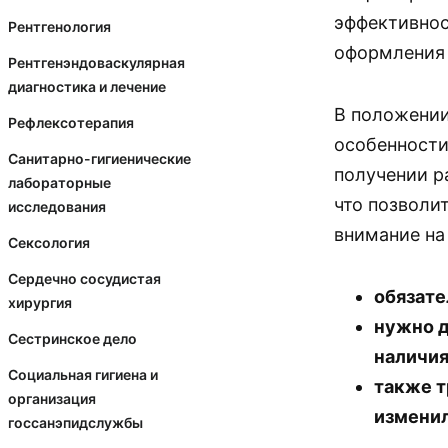
эффективнос
Рентгенология
оформления 
Рентгенэндоваскулярная
диагностика и лечение
В положении
Рефлексотерапия
особенности
Санитарно-гигиенические
получении р
лабораторные
что позволи
исследования
внимание на
Сексология
Сердечно сосудистая
обязате
хирургия
нужно д
Сестринское дело
наличия
Социальная гигиена и
также т
организация
измени
госсанэпидслужбы