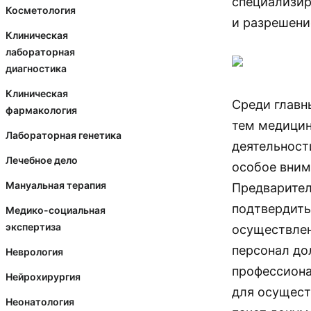
специализир
Косметология
и разрешени
Клиническая
лабораторная
диагностика
Клиническая
Среди главн
фармакология
тем медицин
Лабораторная генетика
деятельност
Лечебное дело
особое вним
Мануальная терапия
Предварител
подтвердить
Медико-социальная
экспертиза
осуществлен
персонал до
Неврология
профессиона
Нейрохирургия
для осущест
Неонатология