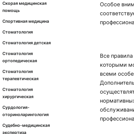
Скорая медицинская
Особое вним
помощь
соответств
Спортивная медицина
профессиона
Стоматология
Стоматология детская
Стоматология
Все правила
ортопедическая
которыми мо
Стоматология
всеми особе
терапевтическая
Дополнитель
Стоматология
осуществлят
хирургическая
нормативных
Сурдология-
обслуживани
оториноларингология
профессиона
Судебно-медицинская
экспертиза