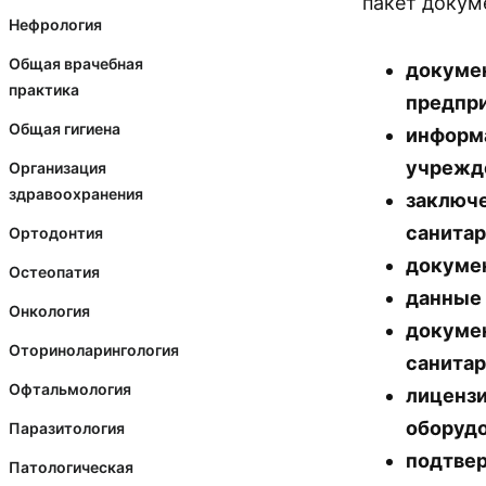
пакет докум
Нефрология
Общая врачебная
докумен
практика
предпр
Общая гигиена
информа
учрежд
Организация
здравоохранения
заключе
санита
Ортодонтия
докумен
Остеопатия
данные 
Онкология
докумен
Оториноларингология
санита
Офтальмология
лицензи
оборудо
Паразитология
подтве
Патологическая