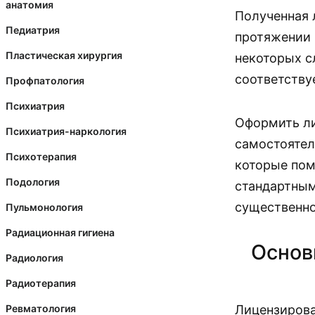
анатомия
Полученная 
Педиатрия
протяжении 
Пластическая хирургия
некоторых с
соответству
Профпатология
Психиатрия
Оформить ли
Психиатрия-наркология
самостоятел
Психотерапия
которые пом
Подология
стандартным
существенно
Пульмонология
Радиационная гигиена
Основ
Радиология
Радиотерапия
Ревматология
Лицензирова