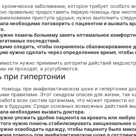
 хроническое заболевание, которое требует особого 
жно правильно предоставить первую помощь при неотл
озникновении приступа удушья, нужно выполнить след
ала необходимо поговорить с пациентом и вызвать вр
о.
нужно помочь больному занять оптимальное комфортн
негативных последствий.
димо следить, чтобы сохранялось сбалансированное 
ию нужно сделать через определенное время, чтобы 
имости нужно применить алгоритм действий медсестр
мы не проходят, а усугубляются.
 при гипертонии
 помощь при анафилактическом шоке и гипертонии дол
ыми правилами. Этот синдром опасен для жизни, так 
работа всех систем организма, что может привести к
м в будущем. Среди основных возможных действий вы
чала необходимо вызвать доктора.
ужно уложить удобно пациента на кровать или любую
этого нужно помочь стабилизировать эмоциональное с
нужно освободить одежду, чтобы пациенту было мак
жная помощь при анафилактическом шоке в сестринск