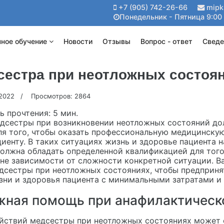
+7 (905) 742-26-66
mipk
Понедельник - Пятница 9:00 
ное обучение
Новости
Отзывы
Вопрос - ответ
Сведе
дсестра при неотложных состоя
 2022
Просмотров: 2864
ь прочтения:
5 мин.
дсестры при возникновении неотложных состояний д
я того, чтобы оказать профессиональную медицинскую
иенту. В таких ситуациях жизнь и здоровье пациента н
олжна обладать определенной квалификацией для того
не зависимости от сложности конкретной ситуации. В
дсестры при неотложных состояниях, чтобы предприн
зни и здоровья пациента с минимальными затратами и
жная помощь при анафилактическ
йствий медсестры при неотложных состояниях может о