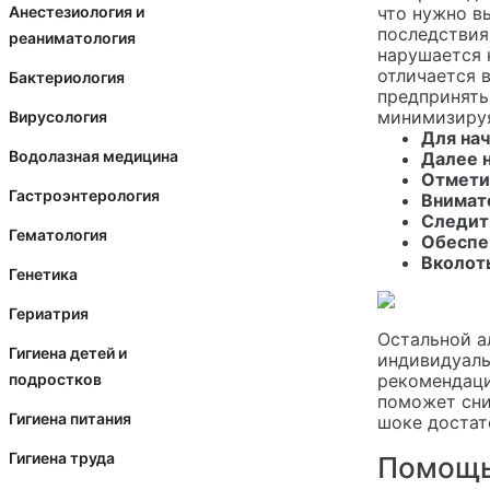
Анестезиология и
что нужно в
последствия
реаниматология
нарушается 
отличается 
Бактериология
предпринять
минимизируя
Вирусология
Для на
Водолазная медицина
Далее н
Отмети
Гастроэнтерология
Внимат
Следить
Гематология
Обеспе
Вколот
Генетика
Гериатрия
Остальной а
Гигиена детей и
индивидуаль
подростков
рекомендаци
поможет сни
Гигиена питания
шоке достат
Гигиена труда
Помощь