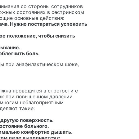
внимания со стороны сотрудников
ожных состояниях в сестринском
ующие основные действия:
ача. Нужно постараться успокоить
ое положение, чтобы снизить
дыхание.
облегчить боль.
ы при анафилактическом шоке,
жна проводится в строгости с
как при повышенном давлении
о многим неблагоприятным
деляют такие:
 другую поверхность.
остояние больного.
симально комфортно дышать.
ом деле выполняется с