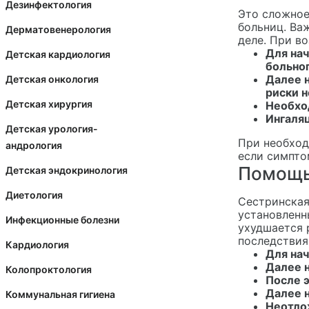
Дезинфектология
Это сложное
больниц. Ва
Дерматовенерология
деле. При в
Для нач
Детская кардиология
больног
Далее 
Детская онкология
риски 
Детская хирургия
Необхо
Ингаляц
Детская урология-
При необход
андрология
если симпто
Помощь
Детская эндокринология
Диетология
Сестринская
установленн
Инфекционные болезни
ухудшается 
последствия
Кардиология
Для на
Далее н
Колопроктология
После 
Далее 
Коммунальная гигиена
Неотло