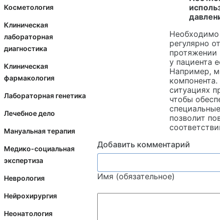
исполь
Косметология
давлен
Клиническая
Необходимо 
лабораторная
регулярно о
диагностика
протяжении 
у пациента 
Клиническая
Например, м
фармакология
компонента.
ситуациях п
Лабораторная генетика
чтобы обесп
специальные
Лечебное дело
позволит по
соответстви
Мануальная терапия
Добавить комментарий
Медико-социальная
экспертиза
Имя (обязательное)
Неврология
Нейрохирургия
Неонатология