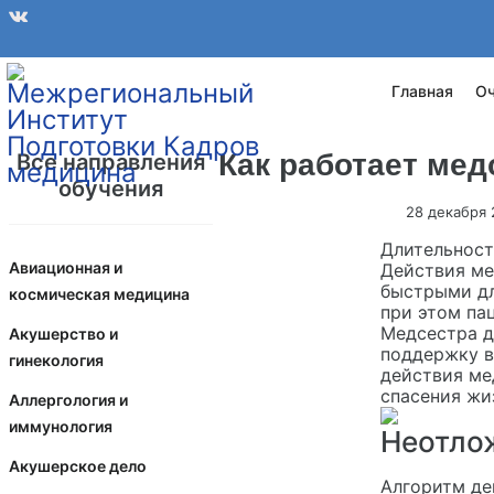
Главная
Оч
Как работает ме
Все направления
обучения
28 декабря
Длительност
Авиационная и
Действия ме
быстрыми дл
космическая медицина
при этом пац
Медсестра д
Акушерство и
поддержку в
гинекология
действия ме
спасения жи
Аллергология и
иммунология
Неотло
Акушерское дело
Алгоритм де