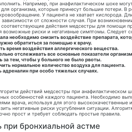
ыполнить. Например, при анафилактическом шоке могу
 для организма, которые принесут большие потери. В р
кровообращение. У пациента не хватает кислорода. Дл
в зависимости от сложности случая. При возникновени
 соответствующие действия медсестры для помощи пр
 возможные риски и негативные симптомы. Следует со
чала необходимо снизить воздействие препарата, кот
ужно обратиться за помощью к врачу.
ть время воздействия аллергического вещества.
ельно отслеживать все основные показатели организм
 за тем, чтобы у больного не было рвоты.
чить нормальное количество воздуха для пациента.
ь адреналин при особо тяжелых случаях.
лгоритм действий медсестры при анафилактическом шо
ных особенностей каждого пациента. Необходимо выпо
ями врача, используя для этого высококачественные 
зить негативные риски усугубления ситуации. Алгори
очно прост и требует соблюдать простые правила.
 при бронхиальной астме