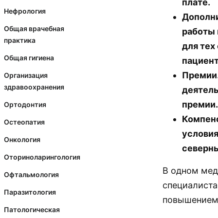
плате.
Нефрология
Дополни
Общая врачебная
работы 
практика
для тех
Общая гигиена
пациент
Премии.
Организация
здравоохранения
деятель
премии
Ортодонтия
Компенс
Остеопатия
условия
Онкология
северны
Оториноларингология
В одном мед
Офтальмология
специалиста
Паразитология
повышением 
Патологическая