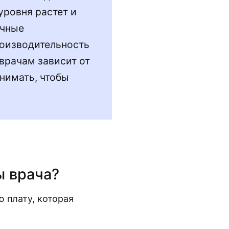
ровня растет и
ичные
роизводительность
врачам зависит от
нимать, чтобы
.
ы врача?
 плату, которая