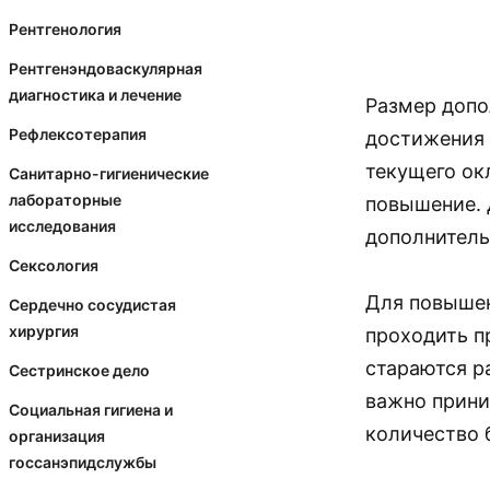
Рентгенология
Рентгенэндоваскулярная
диагностика и лечение
Размер допо
Рефлексотерапия
достижения 
текущего ок
Санитарно-гигиенические
лабораторные
повышение. 
исследования
дополнитель
Сексология
Для повышен
Сердечно сосудистая
хирургия
проходить п
стараются р
Сестринское дело
важно прини
Социальная гигиена и
количество 
организация
госсанэпидслужбы