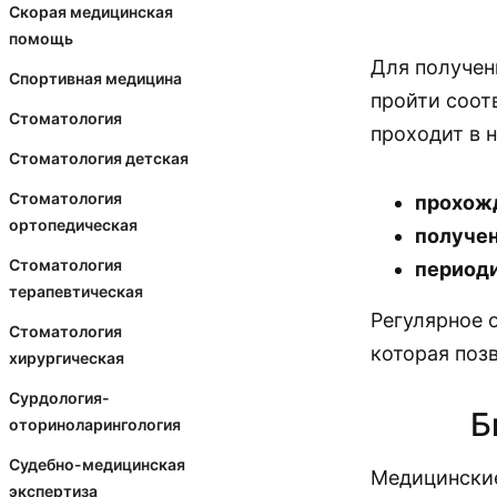
Скорая медицинская
помощь
Для получен
Спортивная медицина
пройти соот
Стоматология
проходит в 
Стоматология детская
Стоматология
прохожд
ортопедическая
получен
Стоматология
период
терапевтическая
Регулярное 
Стоматология
которая поз
хирургическая
Сурдология-
Б
оториноларингология
Судебно-медицинская
Медицинские
экспертиза