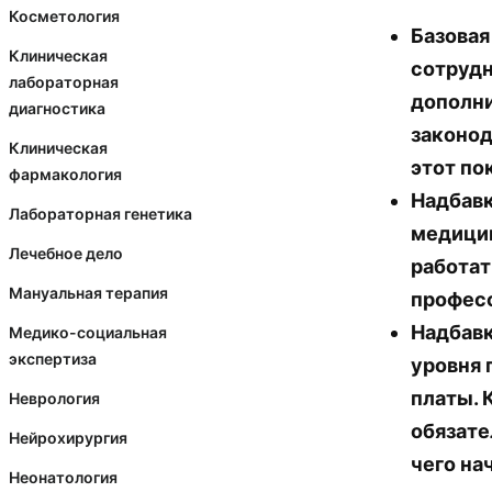
Косметология
Базовая
Клиническая
сотрудн
лабораторная
дополни
диагностика
законод
Клиническая
этот по
фармакология
Надбавк
Лабораторная генетика
медицин
Лечебное дело
работат
Мануальная терапия
профес
Надбавк
Медико-социальная
экспертиза
уровня 
платы. 
Неврология
обязате
Нейрохирургия
чего на
Неонатология