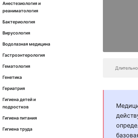
Анестезиология и
реаниматология
Бактериология
Вирусология
Водолазная медицина
Гастроэнтерология
Гематология
Длительно
Генетика
Гериатрия
Гигиена детей и
Медици
подростков
действ
Гигиена питания
опреде
Гигиена труда
базова