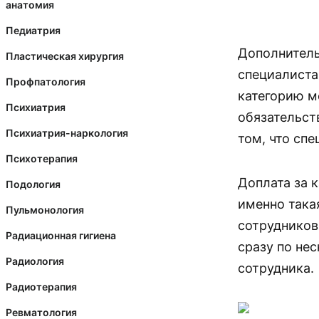
анатомия
Педиатрия
Дополнитель
Пластическая хирургия
специалиста
Профпатология
категорию м
Психиатрия
обязательст
Психиатрия-наркология
том, что сп
Психотерапия
Доплата за 
Подология
именно така
Пульмонология
сотрудников
Радиационная гигиена
сразу по не
Радиология
сотрудника.
Радиотерапия
Ревматология