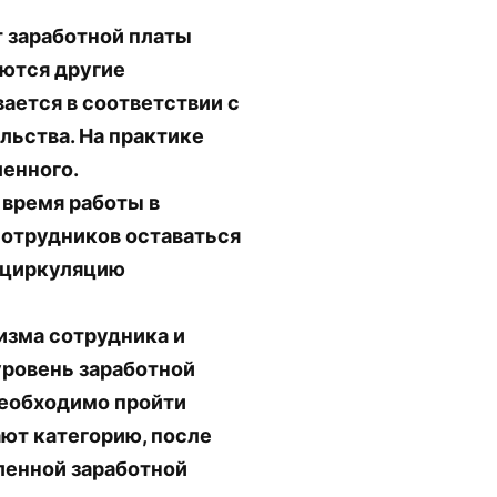
т заработной платы
аются другие
ается в соответствии с
ьства. На практике
ленного.
 время работы в
сотрудников оставаться
ю циркуляцию
изма сотрудника и
уровень заработной
необходимо пройти
ают категорию, после
ленной заработной